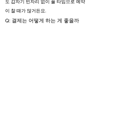
도 갑자기 빈자리 없이 풀 타임으로 예약
이 찰 때가 많거든요.
Q: 결제는 어떻게 하는 게 좋을까
요?
A: 비대면 서비스라고 해도 첫 예약부터 
선입금을 과도하게 유도하는 곳은 조심
하세요. 현장 결제를 기본으로 하는 곳들
이 대부분 사고 발생률이 낮습니다.
결론적으로 일산에서는 믿을 만한 출장
마사지 업체를 하나 잘 뚫어두는 게 여러
모로 편리합니다. 매번 새로 검색하며 스
트레스받지 마시고, 상담 시 말투와 가이
드를 보고 진정성이 느껴지는지 확인한 