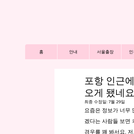
홈
안내
서울출장
인
포항 인근에
오게 됐네
최종 수정일:
7월 29일
요즘은 정보가 너무 
겠다는 사람들 보면 
경우를 꽤 봐서요. 