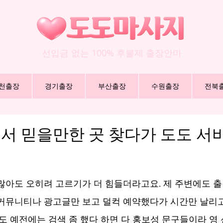
선입금 없는 100% 후불제 출장안마
천출장
경기출장
부산출장
수원출장
전북
서 믿을만한 곳 찾다가 도도 서
요
많아도 오히려 고르기가 더 힘들더라고요. 제 주변에도 
커뮤니티나 광고글만 보고 덜컥 예약했다가 시간만 날리고
저도 예전에는 검색 좀 했다 하면 다 홍보성 문구들이라 영